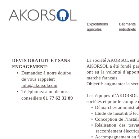
La société AKORSOL est un e
DEVIS GRATUIT ET SANS
AKORSOL a été fondé par d
ENGAGEMENT:
ont eu la volonté d’apporte
•
Demandez à notre équipe
marché français.
de vous rappeler:
Objectif: augmenter la sécu
info@akorsol.com
•
Téléphonez a un de nos
Les équipes d’AKORSOL ré
conseillers
01 77 62 32 89
sociétés et pour le compte 
•
Démarches administra
•
Etude de faisabilité te
•
Conception de l’instal
•
Réalisation des trav
raccordement électriq
•
Accompagnement au f